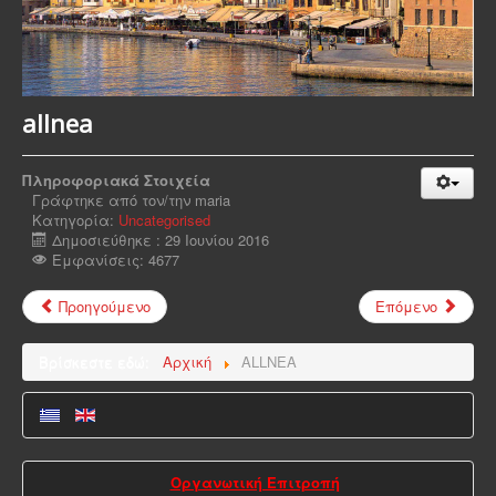
allnea
Πληροφοριακά Στοιχεία
Γράφτηκε από τον/την
maria
Κατηγορία:
Uncategorised
Δημοσιεύθηκε : 29 Ιουνίου 2016
Εμφανίσεις: 4677
Προηγούμενο
Επόμενο
Βρίσκεστε εδώ:
Αρχική
ALLNEA
Οργανωτική Επιτροπή