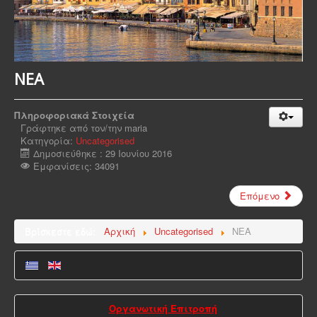
ΝΕΑ
Πληροφοριακά Στοιχεία
Γράφτηκε από τον/την
maria
Κατηγορία:
Uncategorised
Δημοσιεύθηκε : 29 Ιουνίου 2016
Εμφανίσεις: 34091
Επόμενο
Βρίσκεστε εδώ:
Αρχική
Uncategorised
ΝΕΑ
Οργανωτική Επιτροπή